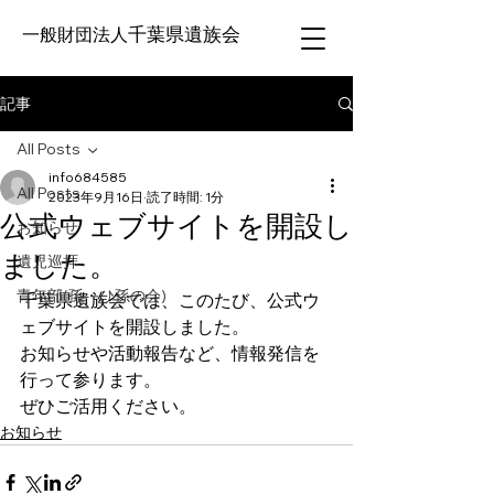
千葉県遺族会
一般財団法人
記事
All Posts
info684585
All Posts
2023年9月16日
読了時間: 1分
公式ウェブサイトを開設し
お知らせ
ました。
遺児巡拝
青年部(孫・ひ孫の会)
千葉県遺族会では、このたび、公式ウ
ェブサイトを開設しました。
お知らせや活動報告など、情報発信を
行って参ります。
ぜひご活用ください。
お知らせ