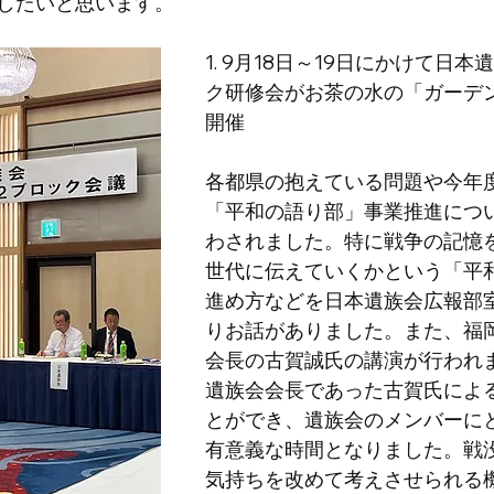
したいと思います。
1. 9月18日～19日にかけて日
ク研修会がお茶の水の「ガーデ
開催
各都県の抱えている問題や今年
「平和の語り部」事業推進につ
わされました。特に戦争の記憶
世代に伝えていくかという「平
進め方などを日本遺族会広報部
りお話がありました。また、福
会長の古賀誠氏の講演が行われ
遺族会会長であった古賀氏によ
とができ、遺族会のメンバーに
有意義な時間となりました。戦
気持ちを改めて考えさせられる