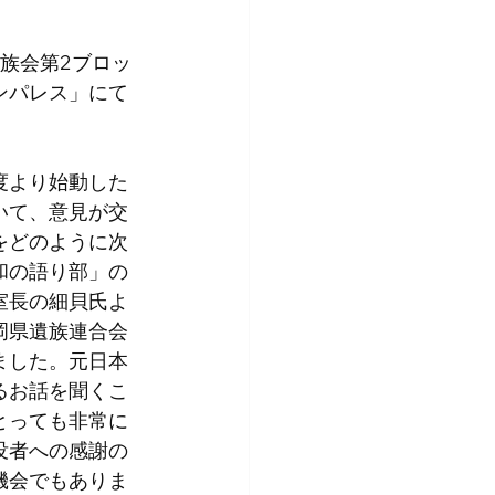
本遺族会第2ブロッ
ンパレス」にて
度より始動した
いて、意見が交
をどのように次
和の語り部」の
室長の細貝氏よ
岡県遺族連合会
ました。元日本
るお話を聞くこ
とっても非常に
没者への感謝の
機会でもありま