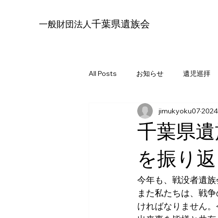
千葉県遺族会
一般財団法人
All Posts
お知らせ
遺児巡拝
jimukyoku07
202
千葉県遺族
を振り返
今年も、戦没者遺族
また私たちは、戦争
ければなりません。