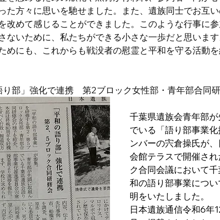
った方々に思いを馳せました。また、遺族同士でお互い
を改めて感じることができました。このような行事に参
さないために、私たちができる小さな一歩だと思います
ためにも、これからも戦没者の慰霊と平和を守る活動を
和の語り部」強化で連携　第2ブロック女性部・青年部合同
千葉県遺族会青年部が
でいる「語り部事業化
ンバーの宍倉操氏が、
会館テラスで開催され
ク合同会議において千
和の語り部事業につい
明をいたしました。
日本遺族通信令和6年12