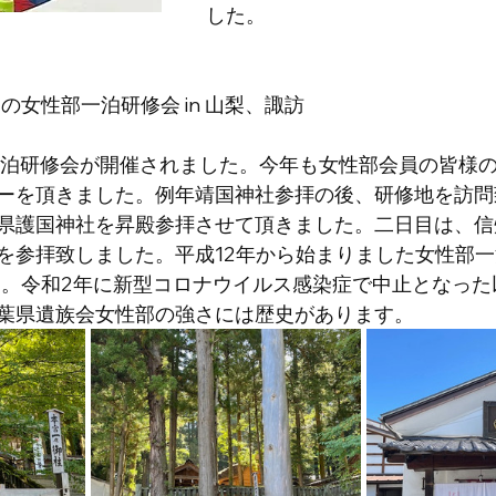
した。
1日の女性部一泊研修会 in 山梨、諏訪 
一泊研修会が開催されました。今年も女性部会員の皆様
ーを頂きました。例年靖国神社参拝の後、研修地を訪問
県護国神社を昇殿参拝させて頂きました。二日目は、信
を参拝致しました。平成12年から始まりました女性部
す。令和2年に新型コロナウイルス感染症で中止となった
葉県遺族会女性部の強さには歴史があります。