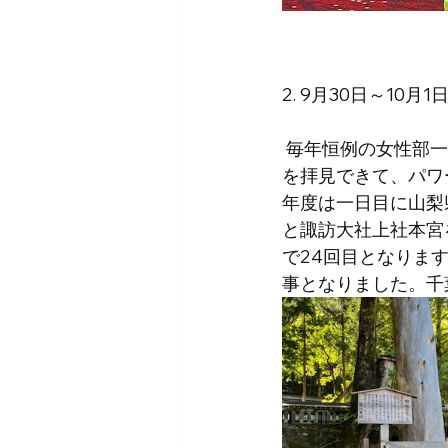
2. 9月30日～10月
 毎年恒例の女性部
を拝見できて、パワ
年度は一日目に山梨
と諏訪大社上社本宮
で24回目となりま
事となりました。千