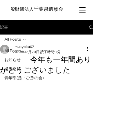
千葉県遺族会
一般財団法人
記事
All Posts
jimukyoku07
All Posts
2023年12月20日
読了時間: 1分
今年も一年間あり
お知らせ
がとうございました
遺児巡拝
青年部(孫・ひ孫の会)